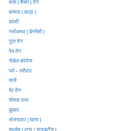
कर्क ( कैंसर ) रोग
कषाय ( काढ़ा )
खांसी
गर्भावस्था ( प्रेगनेंसी )
गुदा रोग
नेत्र रोग
नोबेल कोरोना
पर्व – त्यौहार
पानी
पेट रोग
पोषक तत्व
बुखार
भोजनाहार ( खाना )
मधुमेह ( शुगर / डायबटीज )