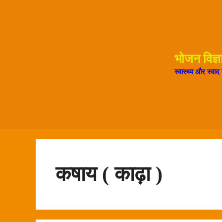
Skip
to
content
भोजन विज्ञ
स्वास्थ्य और स्वा
कषाय ( काढ़ा )