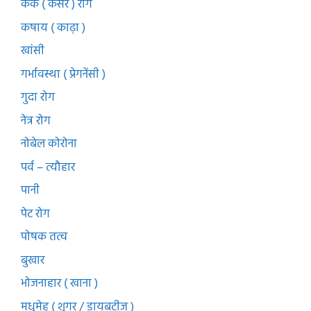
कर्क ( कैंसर ) रोग
कषाय ( काढ़ा )
खांसी
गर्भावस्था ( प्रेगनेंसी )
गुदा रोग
नेत्र रोग
नोबेल कोरोना
पर्व – त्यौहार
पानी
पेट रोग
पोषक तत्व
बुखार
भोजनाहार ( खाना )
मधुमेह ( शुगर / डायबटीज )