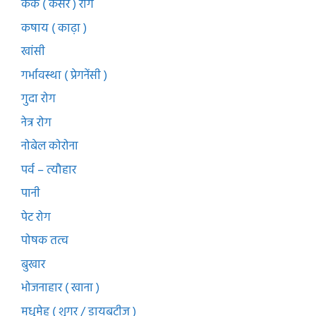
कर्क ( कैंसर ) रोग
कषाय ( काढ़ा )
खांसी
गर्भावस्था ( प्रेगनेंसी )
गुदा रोग
नेत्र रोग
नोबेल कोरोना
पर्व – त्यौहार
पानी
पेट रोग
पोषक तत्व
बुखार
भोजनाहार ( खाना )
मधुमेह ( शुगर / डायबटीज )