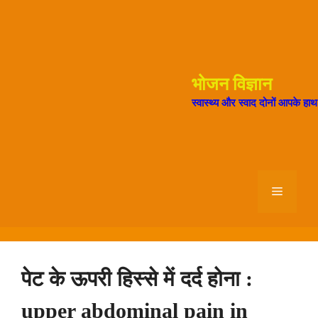
Skip
to
content
भोजन विज्ञान
स्वास्थ्य और स्वाद दोनों आपके हा
Menu
पेट के ऊपरी हिस्से में दर्द होना :
upper abdominal pain in