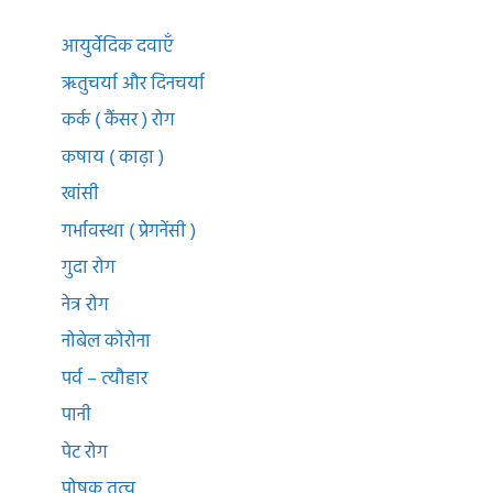
आयुर्वेदिक दवाएँ
ऋतुचर्या और दिनचर्या
कर्क ( कैंसर ) रोग
कषाय ( काढ़ा )
खांसी
गर्भावस्था ( प्रेगनेंसी )
गुदा रोग
नेत्र रोग
नोबेल कोरोना
पर्व – त्यौहार
पानी
पेट रोग
पोषक तत्व