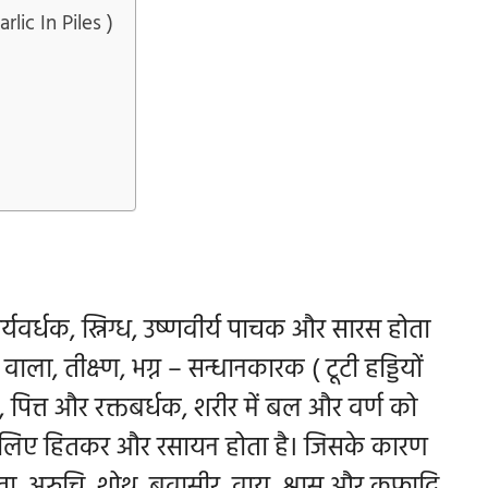
rlic In Piles )
र्यवर्धक, स्निग्ध, उष्णवीर्य पाचक और सारस होता
ाला, तीक्ष्ण, भग्न – सन्धानकारक ( टूटी हड्डियों
, पित्त और रक्तबर्धक, शरीर में बल और वर्ण को
रों के लिए हितकर और रसायन होता है। जिसके कारण
ा, अरुचि, शोथ, बवासीर, वायु, श्वास और कफादि