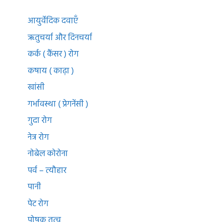
आयुर्वेदिक दवाएँ
ऋतुचर्या और दिनचर्या
कर्क ( कैंसर ) रोग
कषाय ( काढ़ा )
खांसी
गर्भावस्था ( प्रेगनेंसी )
गुदा रोग
नेत्र रोग
नोबेल कोरोना
पर्व – त्यौहार
पानी
पेट रोग
पोषक तत्व