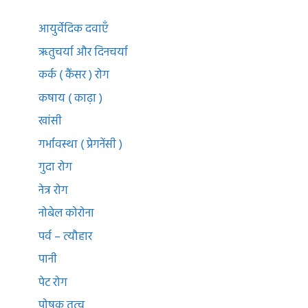
आयुर्वेदिक दवाएँ
ऋतुचर्या और दिनचर्या
कर्क ( कैंसर ) रोग
कषाय ( काढ़ा )
खांसी
गर्भावस्था ( प्रेगनेंसी )
गुदा रोग
नेत्र रोग
नोबेल कोरोना
पर्व – त्यौहार
पानी
पेट रोग
पोषक तत्व