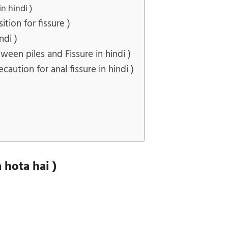
n hindi )
ition for fissure )
ndi )
tween piles and Fissure in hindi )
recaution for anal fissure in hindi )
ya hota hai
)