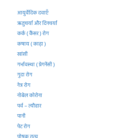
आयुर्वेदिक दवाएँ
ऋतुचर्या और दिनचर्या
कर्क ( कैंसर ) रोग
कषाय ( काढ़ा )
खांसी
गर्भावस्था ( प्रेगनेंसी )
गुदा रोग
नेत्र रोग
नोबेल कोरोना
पर्व – त्यौहार
पानी
पेट रोग
पोषक तत्व