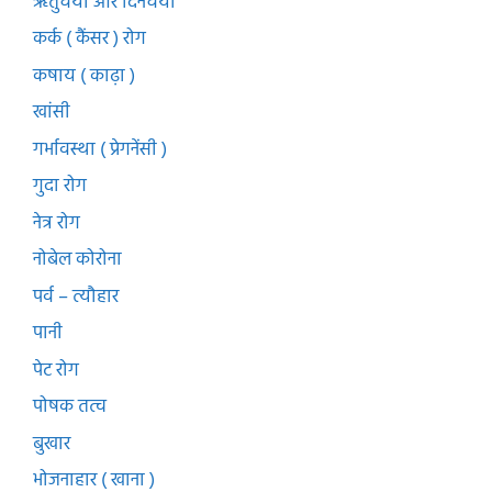
ऋतुचर्या और दिनचर्या
कर्क ( कैंसर ) रोग
कषाय ( काढ़ा )
खांसी
गर्भावस्था ( प्रेगनेंसी )
गुदा रोग
नेत्र रोग
नोबेल कोरोना
पर्व – त्यौहार
पानी
पेट रोग
पोषक तत्व
बुखार
भोजनाहार ( खाना )