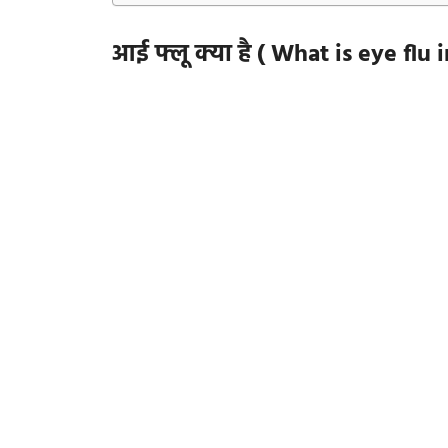
आई फ्लू क्या है ( What is
eye flu i