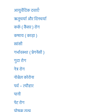
आयुर्वेदिक दवाएँ
ऋतुचर्या और दिनचर्या
कर्क ( कैंसर ) रोग
कषाय ( काढ़ा )
खांसी
गर्भावस्था ( प्रेगनेंसी )
गुदा रोग
नेत्र रोग
नोबेल कोरोना
पर्व – त्यौहार
पानी
पेट रोग
पोषक तत्व