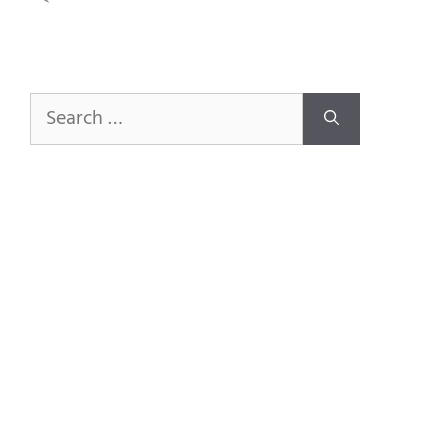
Search
for: