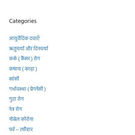
Categories
आयुर्वेदिक दवाएँ
ऋतुचर्या और दिनचर्या
कर्क ( कैंसर ) रोग
कषाय ( काढ़ा )
खांसी
गर्भावस्था ( प्रेगनेंसी )
गुदा रोग
नेत्र रोग
नोबेल कोरोना
पर्व – त्यौहार