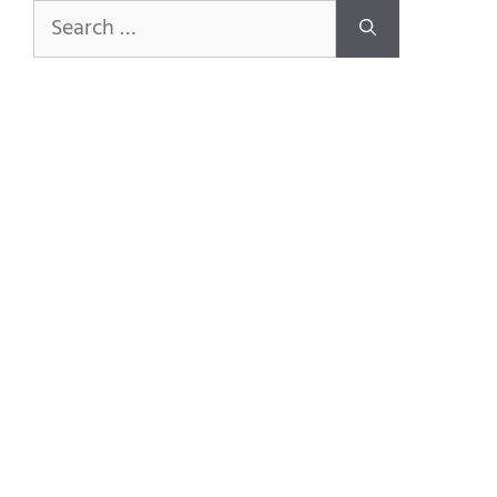
Search
for: