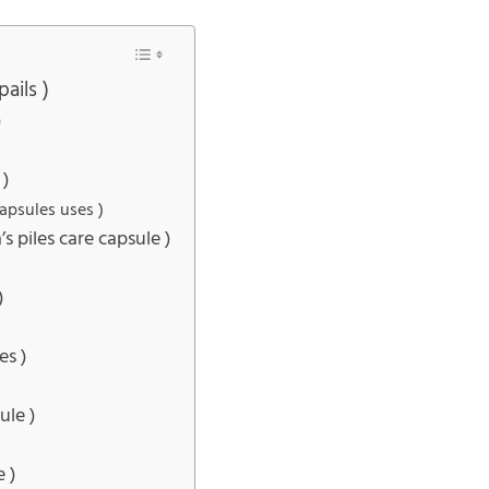
pails )
)
 )
 capsules uses )
ya’s piles care capsule )
)
es )
ule )
e )