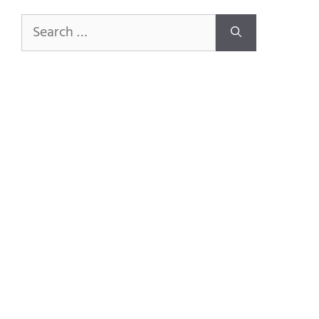
Search
for: