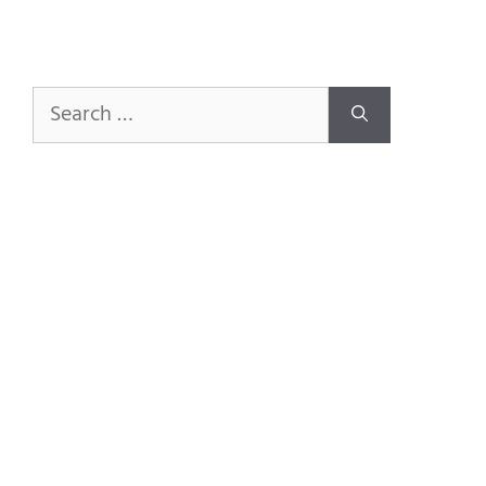
Search
for: